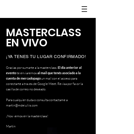
MASTERCLASS
EN VIVO
¡YA TENES TU LUGAR CONFIRMADO!
Gracias por sumarte a la masterclass.
El día anterior al
evento
te enviaremos
al mail que tenés asociado a la
cuenta de mercadopago
un mail con el acceso para
conectarte a traves de Google Meet. Revisa por favor la
casilla de correo no deseado.
Para cualquier duda o consulta contactame a
martin@mdeiuliis.com
¡Nos vemos en la masterclass!
Martin